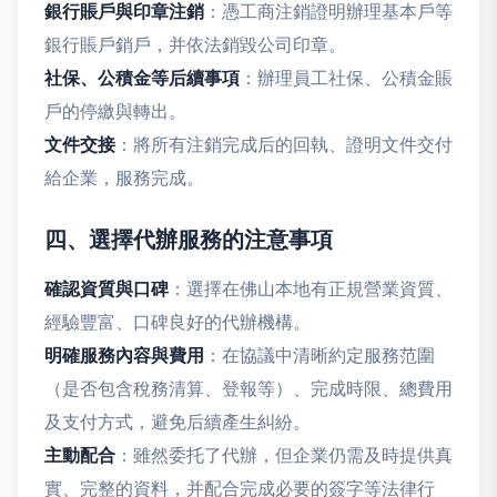
銀行賬戶與印章注銷
：憑工商注銷證明辦理基本戶等
銀行賬戶銷戶，并依法銷毀公司印章。
社保、公積金等后續事項
：辦理員工社保、公積金賬
戶的停繳與轉出。
文件交接
：將所有注銷完成后的回執、證明文件交付
給企業，服務完成。
四、選擇代辦服務的注意事項
確認資質與口碑
：選擇在佛山本地有正規營業資質、
經驗豐富、口碑良好的代辦機構。
明確服務內容與費用
：在協議中清晰約定服務范圍
（是否包含稅務清算、登報等）、完成時限、總費用
及支付方式，避免后續產生糾紛。
主動配合
：雖然委托了代辦，但企業仍需及時提供真
實、完整的資料，并配合完成必要的簽字等法律行