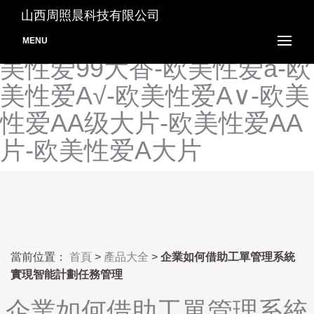
欧美性爱91影音-欧美性爱
山西周照晨科技有限公司
91影院-欧美性爱91专区-欧
MENU
美性爱99大香-欧美性爱a-欧
美性爱A√-欧美性爱A∨-欧美
性爱AA级大片-欧美性爱AA
片-欧美性爱A大片
當前位置：
首頁
>
產品大全
>
企業如何借助工單管理系統
實現智能計劃任務管理
企業如何借助工單管理系統