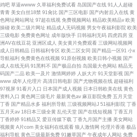
鸡吧
草逼wwww
久草福利免费试看
岛国国产在线
91人人超碰
青青
美女白丝18禁
91肏比
国产三区电影
国产内射后入在线
黄
色网址网站网址
97超在线视
免费视频网站
精品欧美精品v
欧美
操碰
欧美二级片网址
精品成人无码视频
男女午夜福利影院
欧美
三级电影
免费黄色网址
成年版快手
日韩福利无码
四虎四房
亚
洲AV在线豆花
亚洲区成人
美女黄片免费观看
三级网站视频网
成人日韩精品
日韩福利专区
欧美二区女同
国产精品一区91
小x
导航福利
免费黄色在线视频
91原创视频
欧美日韩小视频
国产
成人在线无码
91黑料不
国产极品自拍
岛国最大色网站
精品无
码国产二品
欧美一及片
激情网婷婷
人妖大片
91天堂影视
国产
www
成年人伦理片
高清日韩电影
国产尤物视频在线
超碰福利
97视屏
91看片入口
日本国产成人视频
日本日韩欧美在线
黄色
资料入口
黄色网三级毛片
最新黄色av
麻豆影院免费
五月天堂
丁香
国产精品水多
福利所导航
三级视频网站J
51福利影院
丁香
五月天av
18日本三级全黄
乱伦天堂
国产在线短视频
丁香五月
丁香婷婷
91精品又
爱豆传媒下载
丁香九月国产主播
美女网站
视频黄
A片com
美女福利在线观看
狼人激情网
伦理片香港
极品
福利导航
黄色三级最新免费
91嫩草国产
午夜成年人网站
免费