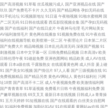
国产高清视频
91草莓
丝瓜视频污成人
国产亚洲视品在线
国产
玖玖
国产免费毛不卡片
久久无码
国产精品网络
孕妇无码在线
91手机论坛
91视频新地址
91日逼
午夜啪视频
91啪水蜜桃网
国
产二区无码
91日韩在线观看
西瓜影院视频全集
国产孕妇无码视
频
国产在线福利
国产在线日皮片
午夜神马伦理
毛片网站美女
AV福利激情毛片
黄色网在线播放
91视频免费在线
91午夜在线
福利在线视频导航
欧美喷潮一区二区
午夜理论片
日本第二片区
国产免费大片
精品呦视频
日本乱伦高清无码
深夜国产视频
91
刺激视频
日本中文字幕一区
日韩免费精品视频
日本高清v
欧美
日韩伦理午夜
91碰超免费
亚洲色图网站
精品欧美
成人AV在线
观看
日本a级在线
干露脸熟女
在线观看黄色网
成人抖音
爰上碰
91
国产美女91视频
国产情侣片
97人人看
国产三级视频在线
91
免费视频精品
国产精品另类
黄色AV网站人
黄色91福利社
污网
址18禁
国产高清不卡二区
成人午夜视频免费
欧美激情福利网
国产青青青草
91草逼视频
免费看片日韩
午夜视频福利免费
国
产嫩草视频在线
69叉叉叉
最新日本在线视频
日韩成人a
青青操
91
五月天婷婷
91短视频在线
国产在线观看的
白丝美女自慰网
站
91福利免费视频
加勒比91AV
91在线观看
黄网站av在线
国产