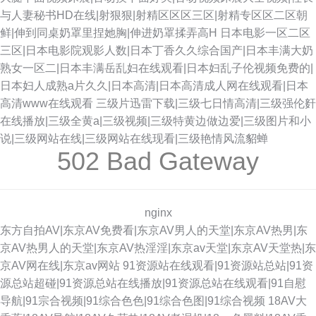
与人妻秘书HD在线|射狠狠|射精区区区三区|射精专区区二区朝
鲜|伸到同桌奶罩里捏她胸|伸进奶罩揉弄高H
日本电影一区二区
三区|日本电影院观影人数|日本丁香久久综合国产|日本丰满大奶
熟女一区二|日本丰满岳乱妇在线观看|日本妇乱子伦视频免费的|
日本妇人成熟a片久久|日本高清|日本高清成人网在线观看|日本
高清www在线观看
三级片迅雷下载|三级七日情高清|三级强伦姧
在线播放|三级全黄a|三级视频|三级特黄边做边爱|三级图片和小
说|三级网站在线|三级网站在线现看|三级艳情风流貂蝉
502 Bad Gateway
nginx
东方自拍AV|东京AV免费看|东京AV男人的天堂|东京AV热男|东
京AV热男人的天堂|东京AV热淫淫|东京av天堂|东京AV天堂热|东
京AV网在线|东京av网站
91资源站在线观看|91资源站总站|91资
源总站超碰|91资源总站在线播放|91资源总站在线观看|91自慰
导航|91宗合视频|91综合色色|91综合色图|91综合视频
18AV大