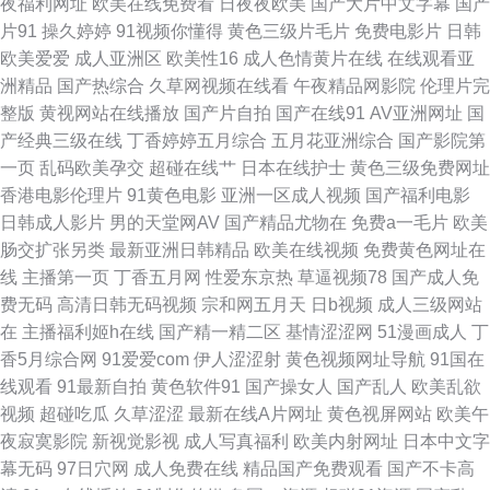
夜福利网址
欧美在线免费看
日夜夜欧美
国产大片中文字幕
国产
片91
操久婷婷
91视频你懂得
黄色三级片毛片
免费电影片
日韩
片 亚洲爱爱永久网站 超碰AV在线 女同色情 色色日本精品 91n免费处女 av米
欧美爱爱
成人亚洲区
欧美性16
成人色情黄片在线
在线观看亚
洲精品
国产热综合
久草网视频在线看
午夜精品网影院
伦理片完
奇影音 韩国av啪啪 蜜桃影音 伪娘自慰白丝 91蜜桃传媒一区 超碰国产99 美
整版
黄视网站在线播放
国产片自拍
国产在线91
AV亚洲网址
国
产经典三级在线
丁香婷婷五月综合
五月花亚洲综合
国产影院第
女抠逼视频网站 偷拍五月天西瓜 91影院成人 大香蕉福利导航 久草视频资源
一页
乱码欧美孕交
超碰在线艹
日本在线护士
黄色三级免费网址
香港电影伦理片
91黄色电影
亚洲一区成人视频
国产福利电影
网 日本se情 亚洲色香蕉 白丝啪啪 韩日一区二区三区 在线A片网站 肏屄天天
日韩成人影片
男的天堂网AV
国产精品尤物在
免费a一毛片
欧美
肠交扩张另类
最新亚洲日韩精品
欧美在线视频
免费黄色网址在
肏屄 激情四射影院 三级全黄网站版 91成人网 超碰人人98色 手机看片福利国
线
主播第一页
丁香五月网
性爱东京热
草逼视频78
国产成人免
费无码
高清日韩无码视频
宗和网五月天
日b视频
成人三级网站
产 91永久 福利APP导航 伊人免费大香蕉 福利成人视频网 人人插91 91操白
在
主播福利姬h在线
国产精一精二区
基情涩涩网
51漫画成人
丁
香5月综合网
91爱爱com
伊人涩涩射
黄色视频网址导航
91国在
丝 成人网导航 精品欧美乱码 人妖网址 午夜性網 a黄在线看 男人和女人操国
线观看
91最新自拍
黄色软件91
国产操女人
国产乱人
欧美乱欲
视频
超碰吃瓜
久草涩涩
最新在线A片网址
黄色视屏网站
欧美午
产 国产会所技师高跟 精品天天干天天 91情趣视频 老司机制服丝袜 三级网做
夜寂寞影院
新视觉影视
成人写真福利
欧美内射网址
日本中文字
幕无码
97日穴网
成人免费在线
精品国产免费观看
国产不卡高
爱 91大神精品人妻 豆花视频一区