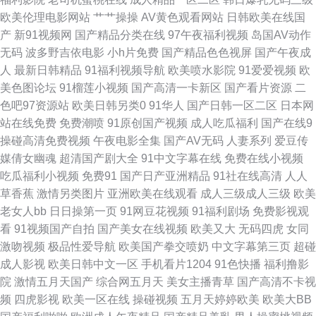
欧美伦理电影网站
艹艹操操
AV黄色观看网站
日韩欧美在线国
欧美好看剧 老司机福利精品 欧洲一级午老q 97国产在线视频 狠狠干综合 欧
产
新91视频网
国产精品分类在线
97午夜福利视频
岛国AV动作
无码
波多野吉依电影
小h片免费
国产精品色色视屏
国产午夜成
美性交A片 伊人五月天婷婷 91黑丝高潮 国产TS社区 后入黑丝老阿姨 另类综
人
最新日韩精品
91福利视频导航
欧美喷水影院
91爱爱视频
欧
美色图论坛
91榴莲小视频
国产高清一卡新区
国产看片资源
二
合网 欧美人妻BBw 日韩国产传媒 A片w影院 久久波多野视频 欧美人妻干K
色吧97资源站
欧美日韩另类0
91华人
国产日韩一区二区
日本网
站在线免费
免费潮喷
91原创国产视频
成人吃瓜福利
国产在线9
日韩操逼网 51黑料第一页 99免费99操 国产天天骚 欧日高清视频 日韩午夜
操碰高清免费视频
午夜电影全集
国产AV无码
人妻系列
爱豆传
媒倩女幽魂
超清国产剧大全
91中文字幕在线
免费在线小视频
伦 午夜激情在线 91影片 东京热AV激情 黑料网制服丝袜 六月婷婷加勒比 欧
吃瓜福利小视频
免费91
国产日产亚洲精品
91社在线高清
人人
草香蕉
激情另类图片
亚洲欧美在线观看
成人三级成人三级
欧美
美色图2P 天美mv入口 自拍第一页 99热九九这里 超碰在线视屏 国产高清在
老女人bb
日日操第一页
91网豆花视频
91福利剧场
免费影视观
看
91视频国产自拍
国产美女在线视频
欧美又大
无码四虎
女同
线视频 亚洲一本道在线 97人人干 成人永久免费 激情午夜AV 蜜桃视频在线
激吻视频
极品性爱导航
欧美国产拳交喷奶
中文字幕第三页
超碰
成人影视
欧美日韩中文一区
手机看片1204
91色快播
福利撸影
播放 日韩A片做爱网站 午夜擼映画 91很很爱 成人av香蕉 激情综合网淫淫网
院
激情五月天国产
综合网五月天
美女主播青草
国产高清不卡视
频
四虎影视
欧美一区在线
操碰视频
五月天婷婷欧美
欧美大BB
欧美色图91 色五月婷婷基地 亚洲欧美ts热舞 a欧美性爱 国产91理论在线 极