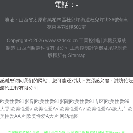
電話：-
地址：山西省太原市萬柏林區杜兒坪街道杜兒坪街36號葡萄
苑東區7號樓501室
Copyright © 2026
www.szdsxd.cn
工業控制計算機及系統
制造
山西周照晨科技有限公司
工業控制計算機及系統制造
版權所有
Sitemap
感谢您访问我们的网站，您可能还对以下资源感兴趣：潍坊伦坛
装饰工程有限公司
欧美性爱91影音|欧美性爱91影院|欧美性爱91专区|欧美性爱99
大香|欧美性爱a|欧美性爱A√|欧美性爱A∨|欧美性爱AA级大片|欧
韩国黄色片三级 自慰喷涌一线天 欧美后入 熟女在线视频网站 午夜剧场欧美
美性爱AA片|欧美性爱A大片
网站地图
在线国产超碰9 另类av网站 最新AV地址 超碰快爱 国产91网址 韩日www 日