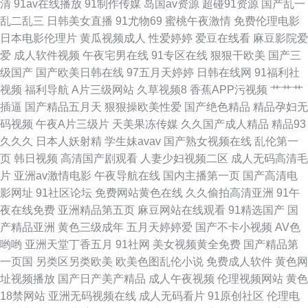
清
91av在线播放
91制作传媒
岛国av资源
超碰91资源
国产乱一
乱二乱三
日韩美女直播
91尤物69
蜜桃午夜激情
免费伦理电影
日本电影伦理片
黄瓜视频成人
性爱婷婷
爱豆在线看
麻豆影院爱
爱
成人软件视频
午夜宅男在线
91专区在线
狠狠干欧美
国产三
级国产
国产欧美日韩在线
97五月天婷婷
日韩在线网
91福利社
视频
福利导航
A片三级网站
久草视频8
香蕉APP污视频
艹艹艹
插逼
国产精品五月天
狠狠操欧美性爱
国产绝色精品
精品孕妇无
码视频
午夜A片三级片
天美果冻传媒
久久国产成人精品
精品93
久久久
日本人妖射精
学生妹avav
国产熟女视频在线
乱伦第一
页
韩日视频
高清国产剧观看
人妻少妇视频二区
成人无码高清毛
片
亚洲av激情电影
午夜导航在线
国内主播第一页
国产高清电
影网址
91社区论坛
免费网站黄色在线
久久偷拍高清亚洲
91午
夜在线免费
亚洲精品第五页
麻豆网站在线观看
91精选国产
国
产精品亚洲
黄色三级成年
五月天婷婷爱
国产不卡小视频
AV色
哟哟
亚洲天堂丁香五月
91社网
美女视频黄全免费
国产精品第
一页国
另类区另类欧美
欧美色图乱伦小说
免费成人软件
黄色网
址视频播放
国产日产美产精品
成人午夜视频
伦理视频网站
黄色
18禁网站
亚洲无码视频在线
成人无码看片
91原创社区
伦理电