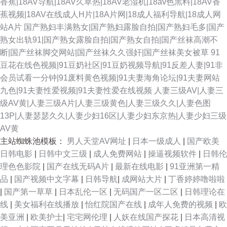
香蕉|18AV导航|18AV久草热|18AV老湿机|18av色黑料|18AV香
蕉视频|18AV在线成人H片|18A片网|18成人福利导航|18成人网
站A片
国产熟妇丰满熟女|国产熟妇露脸自拍|国产熟妇毛多|国产
熟女出轨91|国产熟女露脸自拍|国产熟女自拍|国产丝袜高潮不
断|国产丝袜脚交网站|国产丝袜久久强奸|国产丝袜美女被草
91
豆花在线色视频|91豆奶社区|91豆奶视频导航|91反差人妻|91非
会员试看一分钟|91废料黄色视频|91夫妻海角论坛|91夫妻网站
九色|91夫妻性爱视频|91夫妻性爱在线视频
人妻三级AV|人妻三
级AV黄|人妻三级A片|人妻三级黄色|人妻三级久久|人妻色图
13P|人妻瑟瑟久久|人妻少妇16区|人妻少妇东京热|人妻少妇三级
AV黄
主站蜘蛛池模板：
男人天堂AV网址
|
日本一级成人
|
国产欧美
日韩电影
|
日韩中文三级
|
成人免费网站
|
操逼视频软件
|
日韩伦
理色色影院
|
国产在线无码A片
|
最新在线电影
|
91亚洲第一精
品
|
国产视频中文字幕
|
日韩导航
|
成网站大片
|
丁香婷婷噜啦啦
|
国产第一草草
|
日本乱伦一区
|
无码国产一区二区
|
日韩理论在
线
|
美女福利在线播放
|
怡红院国产在线
|
成年人免费的视频
|
欧
美亚洲
|
欧美护士
|
宅宅网伦理
|
人妖在线国产探花
|
日本高清视