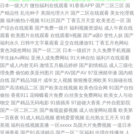
日本一级大片
微拍福利在线观看
91香蕉APP
国产二区三区
国
本超碰 午夜性av 91狼友基地 成人午夜A片 国产午夜伊人精品 六月天婷婷 日
产精品性
乱伦种子
美国伦理大片
国产二区在线观看
美女伦理视
频
福利偷拍小视频
91社区国产
丁香五月天堂
欧美变态一区
国
本A片色情网站 自拍AV网 99就要操逼 超碰综合久久 韩国怀旧三级AV 内射邻
产综合在线观看
国产免费一级片
福利视频资源站
成人午夜在线
观看
欧美图片在线观看
在线观看h视频
国产a级0
变性人妖
国产
家少妇日韩 日本足交视频 性爱福利老司机 69成人网站 91新址 东京热床豆
福利永久
日韩中文字幕观看
足交在线播放91
丁香五月色网站
黄色3级抢网站
国产一区二区
日本一级婬片
久久免费手机视频
麻豆一区二区 人妖操女 婷婷五月天啪啪 91国产福利导航 97福利社视频 超碰
学生妹Av网站
亚洲人成免费网站
91大神自拍
福利片在线观看
国产成人内射无码
激情五月极品婷婷
国产剧情精品
成人三级伦
人人操人人操 韩国激情av免费 久久微拍网 日韩精品3区2区 香蕉网站 自拍超
理免费
偷怕欧美亚州图片
国产AV国产AV
97亚洲精华液
国内精
自线
国产精品3级片
成年女人视频
狠狠撸亚洲欧美
91操碰在线
碰人 99re超鹏 av资源网址 东京热自慰自行车 国产高清在线 狼友色五月天
国产高清精品二区
国产欧美在线视频
欧美色综合网
91国产自拍
偷拍
香蕉911
花蝴蝶看片免费
白丝美女免费网站
欧美女人与动
麻豆九九综合视频 人人婷婷五月天 日本中文视频 97欧美 久草最新网址 欧美
物交
国产精品无码电影
91插插库
97超碰大香蕉
户外自慰影院
国产一区二区二区
国产偷窥盗摄视频
成人动漫网站观看
欧美第
色网1区 丝足交在线 伊人大香蕉伊人 91po福利姬 成人無碼視頻 97亚洲涩 久
一页夜夜
91成人精品视频
蜜桃爱爱视频
乱伦熟女五月天
91香
蕉视
福利在线视频直播
一区xxxxx
岛国大片免费视频
一道日本
草精品在线 欧美韩性生在线看 日韩精品国产精品 深夜福利视频网 亚洲欧洲
亚洲香蕉
国产91高清精品
国产一区二区福利
伦理在线播放
人