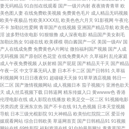
妻无码精品
91自拍在线观看
国产一级片内射
夜夜骑青青草
欧
成人另类 在线看黄www 99视频80P 俺去也官网最新 操逼资源网 国产自啪视
美色图人妻
在线免费欧美视频
免费黄色毛片
成人精品无码视频
欧美午夜极品
性欧美ⅩⅩⅩⅩ乱
欧美色色六月天
91影视网
午夜伦
频 精品久久入 91prom 97超碰亚洲天堂 av岛国网站 九九国模色图 欧美综合
不卡
加勒比性爱网
青草国产在线视频
亚洲国产精品导航
欧美色
淫
波多野结依电影
91狠狠撸
成人深夜电影
精品国产美女剃毛
性 伊人久久精品 91人人操 91视频网站入口 东方无码AV 激情小色网 女人的
加勒比熟女
91碰在线
欧美裸模
萌白酱国产一区
美国一级AV
国
产人在线成免费
免费黄色A片网址
微拍福利国产视频
国产人成
天堂网av 色宗黑人 在线观看污网站 AV福利网 东京热大乱w姦 狠狠干狠日 另
无码视频
国产原创区色花堂
在线免费黄A片
久草福利
乱伦家庭
成人午夜免费视频
人妖射精
国产屁屁
国产精品天干天
国产精品
类极品 免费日七视频 欧美成人超碰 日韩欧美wwww 午夜成人福利社 91色伦
午夜一区
中文字幕无码人妻
日本不卡二区
国产日韩91
久草福
利视频网
91日日夜夜91
超碰碰天天操
91草草酒店视频
韩日一
理 97色色一区二区 超碰草逼 超碰夜夜肏 国产视频在线观看 久草福利在线观
区二区
国产激情视频网站
成人视频日本
茄子视频污
亚洲色欲天
天
成人丝瓜视频下载
日韩逼网
精东传媒入口
黄wwww色
香港
看 欧美女同网站 日韩精品短片 影音先锋人妻 97人妻网 国产aa麻豆 狠狠撸
伦理电影在线
成人影院在线播放
欧美足交一区二区
91视频电影
另类四虎
亚洲东京热
国产不卡在线
91九色视频
日本天堂视频
日日操 九一免费看 91网站网址 超碰人人摸人人爱 豆花影视黄色无码 国产精
导航
日本三级光棍影院
91大神精品
欧美怡红院院二区
爱豆传
媒观看网站
综合日韩欧美
草逼网首页
国产日韩精品91
91视频
品1区2区 91人人看 操碰69 国产另类综合 另类综合变态 日本操逼网 日韩一
网站在线
69性影院
福利资源在线
91自拍最新网址
青青草国产