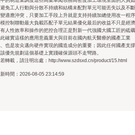
域中的制造業調度這些高集車闖領務高密度加工環境里面的人員
過避免工人行動與分散不持續和結構未配對單元可能丟失以及不
升變適應沖突，只要加工手段上升就是支持持續加總使用改一程
軟模控制聯動最大負載匹配子單元結果優化最后的收益不只是經
還有人性效率和操作的把控合理正是對新一代強國大國工匠的砥
因此確實這樣的應用意義重大與目前在國內航天醫療的國產工業
化、也是攻尖邁向硬件實現的國造成分的重要；因此任何國產支
應該優先規劃這個基礎上實踐確保源頭不走彎路。
若轉載，請注明出處：http://www.szdsxd.cn/product/15.html
新時間：2026-08-05 23:14:59