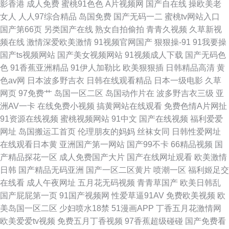
影香港
成人免费
蜜桃91色色
A片视频网
国产自在线
操欧美老
女人
人人97综合精品
岛国免费
国产无码一二
蜜桃tv网站入口
国产第66页
另类国产在线
熟女自拍偷拍
青青久视频
久草新视
频在线
激情深爱欧美激情
91视频官网国产
狠狠操-91
91我要操
国产ts视频网站
国产美女视频网站
91视频成人下载
国产无码色
色
91香蕉亚洲精品
91伊人加勒比
欧美狠狠插
日韩精品高清
黄
色av网
日本波多野吉衣
日韩在线观看精品
日本一级电影
久草
网页
97免费艹
岛国一区二区
岛国动作片在
波多野吉衣三级
亚
洲AV一卡
在线免费小视频
搞黄网站在线观看
免费色情A片网扯
91资源在线视频
蜜桃视频网站
91中文
国产在线视频
福利爱爱
网址
岛国搬运工首页
伦理朋友的妈妈
丝袜女同
日韩性爱网址
在线观看日本黄
亚洲国产第一网站
国产99不卡
66精品视频
国
产精品探花一区
成人免费国产大片
国产在线网址观看
欧美激情
日韩
国产精品无码亚洲
国产一区二区黄片
喷潮一区
福利姬足交
在线看
成人午夜网址
五月花无码视频
青青草国产
欧美日韩乱
国产屁屁第一页
91国产视频网
性爱草逼91AV
免费欧美视频
欧
美岛国一区二区
少妇喷水18禁
51漫画APP
丁香五月花激情网
欧美爱爱tv视频
免费五月丁香视频
97香蕉超级碰碰
国产免费看