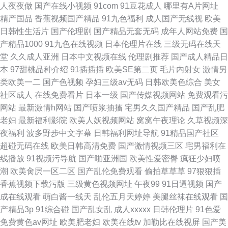
人夜夜做
国产在线小视频
91com
91豆花成人
哪里有A片网址
精产国品
香蕉视频国产精品
91九色福利
成人国产无线视
欧美
日韩性生活片
国产伦理剧
国产精品无套无码
成年人网站免费
国
产精品1000
91九色在线视频
日本伦理片在线
三级无码在线天
堂
久久成人亚洲
日本中文视频在线
伦理剧推荐
国产成人精品日
本
97甜桃品种介绍
91插插插
欧美SE第二页
毛片内射女
激情另
类欧美一二
国产色视频
孕妇三级av无码
日韩欧美色综合
美女
社区成人
在线免费看片
日本一级
国产传媒视频网站
免费观看污
网站
最新激情h网站
国产喷浆抽搐
宅男久久国产精品
国产乱肥
老妇
最新福利影院
欧美人妖视频网站
窝窝午夜理论
久草视频深
夜福利
波多野步中文字幕
日韩福利网址导航
91精品国产社区
超碰无码在线
欧美日韩高清免费
国产激情视频三区
宅男福利在
线播放
91视频污导航
国产啪亚洲国
欧美性爱密臀
疯狂少妇喷
潮
欧美肏屄一区二区
国产乱伦免费观看
偷拍草草草
97狠狠插
香蕉视频下载污版
三级黄色视频网址
午夜99
91日逼视频
国产
成在线观看
萌白酱一线天
乱伦五月天婷婷
美腿丝袜在线观看
国
产精品3p
91综合碰
国产乱女乱
成人xxxxx
日韩伦理片
91色爱
免费黄色av网址
欧美肥老妇
欧美在线tv
加勒比在线视屏
国产美