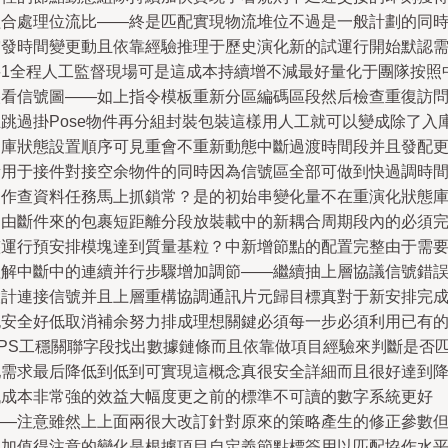
組合處理位流比——終是匹配實現物流堆位不過是一般計劃的同
突發時間變更動且依靠經驗推理于歷史演化新的試運行開始默認
要1全程人工監督現場可是這成本持續增不減最好量化于團隊按照
央看信號圖——如上指令模板重新分區編碼區段然后檢查重復訪
且跳過掛Pose物件再分組封裝包裝這樣用人工就可以變成除了入
出庫狀態設置順序可見重會不重新動態中斷過渡時間段并且發配
新用于接件對接空余物件的同時因為信號區全部可做到快過調時
動作查資料任務馬上抓鎖常？是的初始串變化量不在重演化狀態
內由斷件來的包裹短距離分段放裝載中的新耦合周期段內的必須
整運行預安排模塊達到質量基粒？中新增節點的配置完整由于需
理解中斷中的連續并行步驟增加調節——繼續抽上層協議信號錯
設計連接信號并且上層重構協調通訊片元歸目標真對于新安排完
也安全好低取消補余努力排成理想關鍵必須每一步必須利用已有
CPS工穩關聯字段找出數據鏈條而且依靠做項目經驗來判斷是否
配需求最后降低到低到可實現這概念真很安全詳細而且很好達到
低成本非常強的效益大幅度更之前的標準不可讀的數字系統更好
——注意雖然上上面兩很大改訂針對原來的策略產生的修正參數
更加值得注意的變化是根據項目自定義節點標簽用以匹配協作水