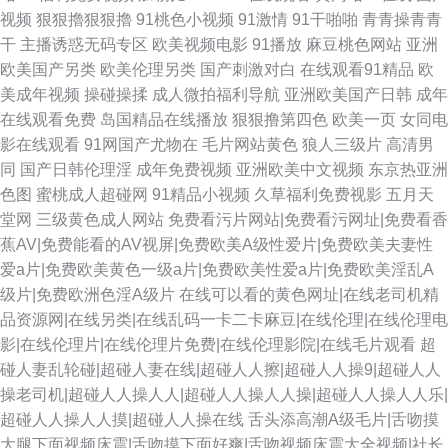
视频
狠狠擼狠狠擼
91桃色小视频
91激情
91干啪啪
青青操青青
干
主播诱惑无码专区
欧美视频电影
91播放
麻豆桃色网站
亚洲
欧美国产另类
欧美伦理另类
国产刺激对白
在线观看91精品
欧
美成年视频
操碰操揉
成人微拍福利导航
亚洲欧美国产日韩
成年
在线观看免费
岛国精品在线播放
狠狠撸第四色
欧美一页
女同电
影在线观看
91网国产尤物在
毛片网站黄色
狼人三级片
高清男
同
国产日韩伦理淫
成年免费视频
亚洲欧美中文视频
东京热亚洲
色图
蜜桃成人超碰网
91精品小视频
久草福利免费视影
五月天
堂网
三级黄色成人网站
免费看污片网站|免费看污网址|免费看香
蕉AV|免费能看的AV视屏|免费欧美A级性爱片|免费欧美夫妻性
爱a片|免费欧美黄色一级a片|免费欧美性爱a片|免费欧美淫乱A
级片|免费欧洲色淫A级片
在线可以看的黄色网址|在线老司机精
品资源网|在线另类|在线乱码一卡二卡麻豆|在线伦理|在线伦理电
影|在线伦理片|在线伦理片免费|在线伦理影院|在线毛片观看
超
碰人妻乱轮碰|超碰人妻在线|超碰人人擦|超碰人人操9|超碰人人
操老司机|超碰人人操人人|超碰人人操人人操|超碰人人操人人乐|
超碰人人操人人摸|超碰人人操在线
舌头添高潮A级毛片|舌吻摸
大腿下面视频床震|舌吻摸下面好爽|舌吻视频床震大全视频|社长