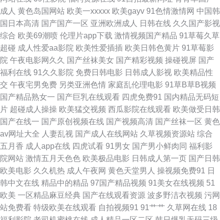
成人
黄色岛国网站
欧美一xxxxx
欧美gayv
91色情激情网
中国韩
道日 91洮色 超碰丁香 大香蕉影占91 国产高清精品二区 黑丝袜被捅内射 欧
国日本高清
国产国产一区
亚洲欧洲成人
日韩在线
久久国产影视
综合
欧美69潮喷
伦理片app下载
激情视频国产精品
91草莓久草
美肥B 日韩新片一区二区 午夜福利传媒影视 91超碰碰 超碰人人操97 国产精
超碰
成人性爱aa影院
欧美性爱插插
欧美日韩色黄片
91草莓影
院
午夜电影网久久
国产丝袜美女
国产精彩视频
操碰视屏
国产
品黄色网 激情av自拍 人人干人人爽 大香蕉青草 熟女3P91 99超碰人 成人免
福利在线
91久久影院
免费日韩电影
日韩成人影视
欧美精品性
交
午夜宅男免费
另类亚洲色情
家庭乱伦理电影
91草B草B视频
费观看视频 久久伊人在线视频 欧美午夜居场朝喷 超碰在线中文字幕 狠狠撸
国产精品熟女一
国产巨乳在线观看
四虎免费91
国内精品无码短
片
超碰成人操操
欧美猛交视频
西瓜影院在线观看
欧美做受日韩
天天干 蜜桃涩导航 亚洲国产日韩系列 久草资源在线视频 人妖做爱视频 婷婷
国产在线一
国产原创视频在线
国产视频高清
国产丝袜一区
黄色
av网址大全
人妻乱视
国产成人在线网站
久草视频资源站
综合
爱香蕉 亚洲在线精品福利 狠狠撸最新 伊人春色成人 操比福利696 含羞草av
五月香
成人app在线
四虎试看
91男女
国产男小鲜肉同
福利影
院网站
激情五月天色色
欧美极品电影
日韩成人第一页
国产日韩
网 免费性片 亚洲天堂无码永久 99成人欧美 国产三级视频 九九热在线6 日本
欧美电影
久久机热
成人午夜网
黄色天堂男人
操视频免费91
日
韩中文在线
精品中的精品
97国产精品视频
91美女在线视频
51
超碰 午夜激情网址 综合久久伊人 91视频精选 东京热天堂网 青青热久 亚洲
欧美
一区精品麻豆经典
国产在线观看资源
波多野洁衣视频
污网
站免费看
特级欧美在线观看
自拍视频91
91艹艹
久草网在线
18
免费成人片 av成人资源 韩国A片无码 欧美老女人 午夜探花17c 超碰51 韩日
福利影院
老司机蜜桃在线
成人精品一区二区
韩日爆乳无码三级