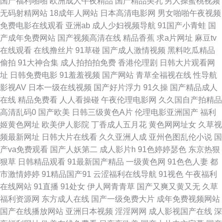
国产福利啪啪
欧洲成人午夜精品
国产精品美乳
男人操蜜桃视频
无码射精网站
18成年人网站
日本高清电影网
男女啪啪午夜视频
品h片观看 女同操操 日本女抠逼 91在线资源视频 极品精品区 97超碰超碰 午
免费电影在线观看
亚洲ab
成人少妇视频导航
91国产小青蛙
国
产成年免费网站
国产视频高清在线
精品香蕉
求a片网址
麻豆tv
夜啪啪7474 国产TS视频 蜜臀福利网 日韩性欧美 亚洲情色图网站 91资源视
在线观看
在线撸丝片
91草碰
国产成人激情视频
黑料吃瓜精品
偷拍
91大神合集
成人拍拍拍免费
香港伦理剧
日韩大片观看网
频在线 天堂社区大香蕉 91桃色神马 欧美成人网站 亚洲国产黄色精品 www
址
日韩免费电影
91羞羞视频
国产网站
青草全福视在线
性导航
影视AV
日本一级在线视频
国产好片浮力
91久操
国产精品成人
午夜com 国产午夜伦理AV 麻豆传媒视频 无码思瑞一区 91x视频大全 国产精
在线
精品免费看
人人看操碰
午夜伦理电影网
久久国自产拍精品
高清乱码0
国产欧美
日韩三级黄色A片
伦理电影亚洲国产
福利
品乱仑 欧美成人女同黄 少妇草草操 AVA在线 国产内射自拍1 欧美色网导航
姬黄色网址
欧美伊人影院
丁香成人五月花
黄色网网址女
久草视
频最新网址
日韩大片在线看
久久亚洲人成
亚州色图乱伦小说
国
深夜黄色A片 中文字幕六区 超碰97资源网 韩国AV网3 91美女视频 成人综合
产va免费观看
国产人妖第二
成人影片h
91色婷婷瑟色
东京热狠
狠草
日韩精品观看
91最新国产精品
一级黄色网
91色色人妻
都
剧场 久久综合青青草 日本AⅤ免费观看 午夜性爱av 91干在线视频 成人柠檬
市激情婷婷
91精品国产91
云涩福利在线导航
91视色
午夜福利
在线网站
91直播
91处女
伊人网青青草
国产又爽又黄又无
久草
导航 精东视频久久 欧美性交CBT A片日韩 久草社区在线观看 日韩黄页网站
福利资源网
东方成人在线
国产一级免费大片
成年免费视频网站
国产在线播放网站
亚洲日本视频
淫淫网网
成人影视国产在线
深
影音先锋偷情福利 99操碰视频在线 国产社区情侣 麻豆MD93TV 日韩精品大