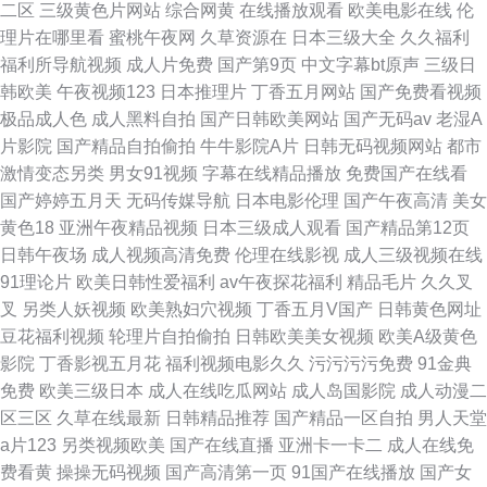
二区
三级黄色片网站
综合网黄
在线播放观看
欧美电影在线
伦
理片在哪里看
蜜桃午夜网
久草资源在
日本三级大全
久久福利
福利所导航视频
成人片免费
国产第9页
中文字幕bt原声
三级日
韩欧美
午夜视频123
日本推理片
丁香五月网站
国产免费看视频
极品成人色
成人黑料自拍
国产日韩欧美网站
国产无码av
老湿A
片影院
国产精品自拍偷拍
牛牛影院A片
日韩无码视频网站
都市
激情变态另类
男女91视频
字幕在线精品播放
免费国产在线看
国产婷婷五月天
无码传媒导航
日本电影伦理
国产午夜高清
美女
黄色18
亚洲午夜精品视频
日本三级成人观看
国产精品第12页
日韩午夜场
成人视频高清免费
伦理在线影视
成人三级视频在线
91理论片
欧美日韩性爱福利
av午夜探花福利
精品毛片
久久叉
叉
另类人妖视频
欧美熟妇穴视频
丁香五月V国产
日韩黄色网址
豆花福利视频
轮理片自拍偷拍
日韩欧美美女视频
欧美A级黄色
影院
丁香影视五月花
福利视频电影久久
污污污污免费
91金典
免费
欧美三级日本
成人在线吃瓜网站
成人岛国影院
成人动漫二
区三区
久草在线最新
日韩精品推荐
国产精品一区自拍
男人天堂
a片123
另类视频欧美
国产在线直播
亚洲卡一卡二
成人在线免
费看黄
操操无码视频
国产高清第一页
91国产在线播放
国产女