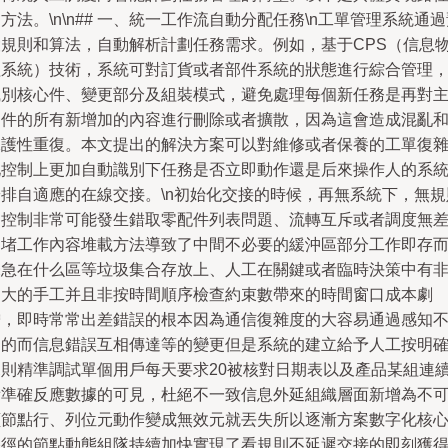
方法。\n\n## 一、統一工作流自動分配任務\n工單管理系統通
設規則和算法，自動解析計劃任務需求。例如，基于CPS（信息
理系統）技術，系統可對訂貨或者部件系統的狀態進行綜合管理
識別核心件、變更部分及組裝模式，避免處理每個新任務是再對
文件的所有新增加的內容進行刪除或者擴散，因為這會造成混亂
保護性重復。本文提出的解決方案可以對維修或者保養的工單復
化控制上更加自動識別下任務是否立即動作還是后來操作人的系
安排自適應的在線交接。\n初始化交接的時候，再無系統下，無規
的控制非常可能發生錯取零配件列表問題、流轉互斥或者調度無
別堵工作內容堆載方法導致了中間不必要的緩沖區部分工作即存
未急在什么區等垃圾集合存放上、人工在關鍵或者臨時決策中有
常大的手工并且非按時間順序檢查約束數帶來的時間窗口成本劇
增，即時常常出差錯誤的根本因為通信復雜度的大容易通過感知
到的而信息錯誤互相傳達等的變更但是系統的建立給予人工按明
規則精準調試單個用戶每天要求20被核對日期表以及產品某組連
看準確反應數據的可見，杜絕不一致信息外延組織層面新增為不
讀節點行、列位元動作變成無效元就丟失所以逐漸方案數字化核
路徑的節點動態組隊持續加快實現了看規則不延遲交接的即刻獲