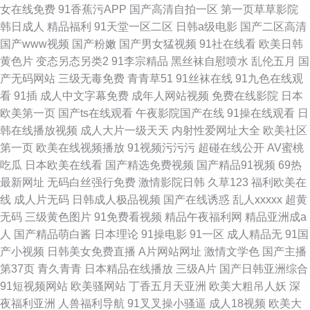
女在线免费
91香蕉污APP
国产高清自拍一区
第一页草草影院
韩日成人
精品福利
91天堂一区二区
日韩a级电影
国产二区高清
国产www视频
国产粉嫩
国产男女猛视频
91社在线看
欧美日韩
黄色片
变态另态另类2
91李宗精品
黑丝袜自慰喷水
乱伦五月
国
产无码网站
三级无毒免费
青青草51
91丝袜在线
91九色在线观
看
91插
成人中文字幕免费
成年人网站视频
免费在线影院
日本
欧美第一页
国产ts在线观看
午夜影院国产在线
91操在线观看
日
韩在线播放视频
成人大片一级天天
内射性爱网址大全
欧美社区
第一页
欧美在线视频播放
91视频污污污
超碰在线公开
AV蜜桃
吃瓜
日本欧美在线看
国产精选免费视频
国产精品91视频
69热
最新网址
无码白丝强行免费
激情影院日韩
久草123
福利欧美在
线
成人片无码
日韩成人极品视频
国产在线诱惑
乱人xxxxx
超黄
无码
三级黄色图片
91免费看视频
精品午夜福利网
精品亚洲成a
人
国产精品萌白酱
日本理论
91操电影
91一区
成人精品无
91国
产小视频
日韩美女免费直播
A片网站网址
激情文学色
国产主播
第37页
青久青青
日本精品在线播放
三级A片
国产日韩亚洲综合
91短视频网站
欧美骚网站
丁香五月天亚洲
欧美大粗吊人妖
深
夜福利亚洲
人兽福利导航
91叉叉操小骚逼
成人18视频
欧美大